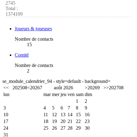
2745
Total :
1374109
Joueurs & joueuses
Nombre de contacts
15
Comité
Nombre de contacts
2
se_module_calendrier_94 - style=default - background=
<<
2025
08
<
2026
7
août 2026
>
2026
9
>>
2027
08
lun
mar
mer
jeu
ven
sam
dim
1
2
3
4
5
6
7
8
9
10
11
12
13
14
15
16
17
18
19
20
21
22
23
24
25
26
27
28
29
30
31